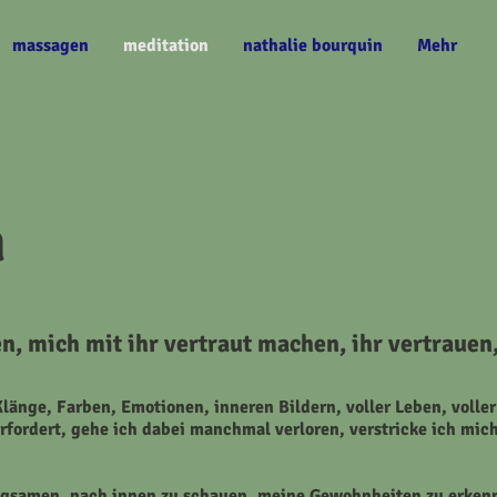
massagen
meditation
nathalie bourquin
Mehr
n
n, mich mit ihr vertraut machen, ihr vertrauen
 Klänge, Farben, Emotionen, inneren Bildern,
voller Leben, volle
fordert, gehe ich dabei manchmal verloren, verstricke ich mi
angsamen, nach innen zu schauen, meine
Gewohnheiten
zu erkenn