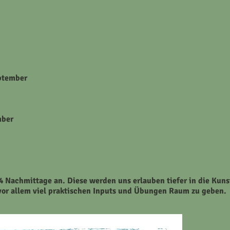
eptember
mber
 4 Nachmittage an. Diese werden uns erlauben tiefer in die Kuns
vor allem viel praktischen Inputs und Übungen Raum zu geben.