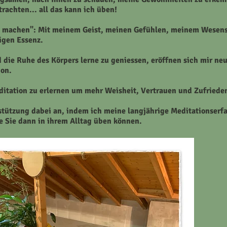
rachten... all das kann ich üben!
ut machen": Mit meinem Geist, meinen Gefühlen, meinem Wesens
higen Essenz.
d die Ruhe des Körpers lerne zu geniessen,
eröffnen
sich mir ne
ion.
editation zu erlernen um mehr Weisheit, Vertrauen und Zufrieden
stützung dabei an, indem ich meine langjährige Meditationserfa
 Sie dann in ihrem Alltag üben können.