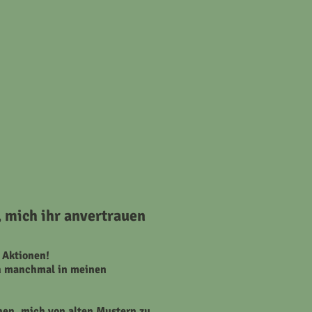
, mich ihr anvertrauen
r Aktionen!
ch manchmal in meinen
en, mich von alten Mustern zu